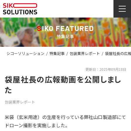
SIKO FEATURED
特集記事
シコーソリューション
/
特集記事
/
包装業界レポート
/
袋屋社長の広
更新日：2025年09月18日
袋屋社長の広報動画を公開しまし
た
包装業界レポート
米袋（玄米用途）の生産を行っている弊社山口製造部にて
ドローン撮影を実施しました。