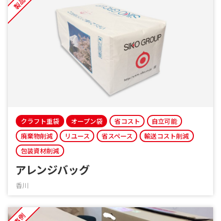
製品
クラフト重袋
オープン袋
省コスト
自立可能
廃棄物削減
リユース
省スペース
輸送コスト削減
包装資材削減
アレンジバッグ
香川
事例