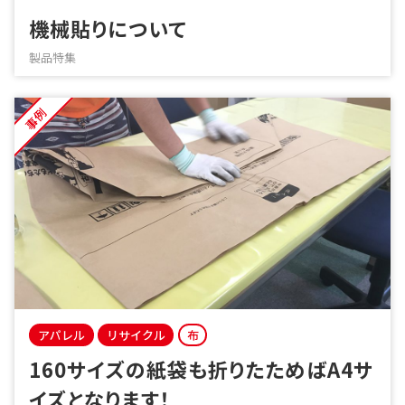
機械貼りについて
製品特集
事例
アパレル
リサイクル
布
160サイズの紙袋も折りたためばA4サ
イズとなります！