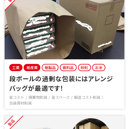
工業
紙産業
紙製品
食料品
砂利
お米
段ボールの過剰な包装にはアレンジ
バッグが最適です！
省コスト
廃棄物削減
省スペース
輸送コスト削減
包装資材削減
製品