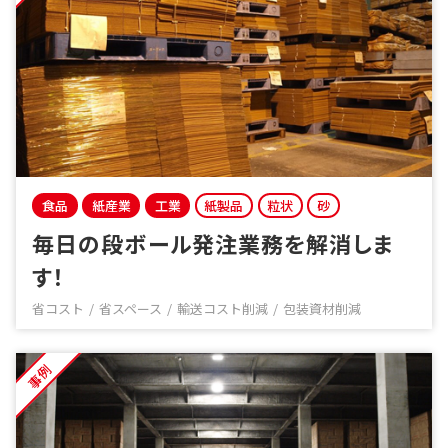
食品
紙産業
工業
紙製品
粒状
砂
毎日の段ボール発注業務を解消しま
す！
省コスト
省スペース
輸送コスト削減
包装資材削減
事例