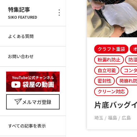
特集記事
SIKO FEATURED
よくある質問
クラフト重袋
お問い合わせ
粉漏れ防止
防
自立可能
コン
密封性
荷崩れ
クリーン対応
メルマガ登録
片底バッグ
埼玉
福島
広島
すべての記事を表示