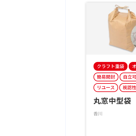
クラフト重袋
簡易開封
自立
リユース
視認
丸窓中型袋
香川