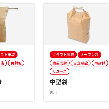
ラフト重袋
クラフト重袋
オープン袋
可能
再封緘
簡易開封
自立可能
再封緘
リユース
け
中型袋
香川