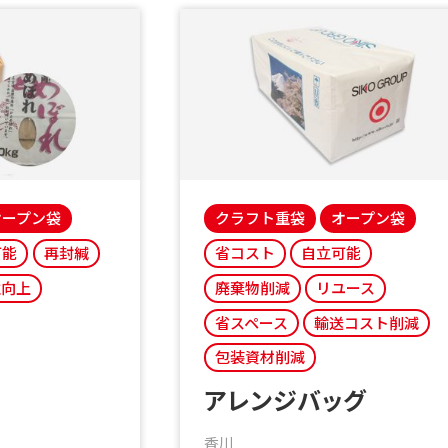
オープン袋
クラフト重袋
オープン袋
可能
再封緘
省コスト
自立可能
性向上
廃棄物削減
リユース
省スペース
輸送コスト削減
包装資材削減
アレンジバッグ
香川