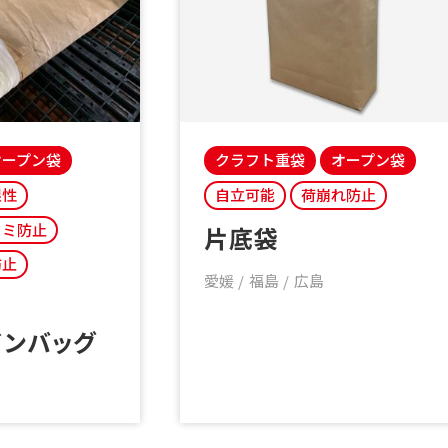
オープン袋
クラフト重袋
オープン袋
湿性
自立可能
荷崩れ防止
タミ防止
片底袋
防止
愛媛
福島
広島
インバッグ