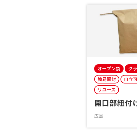
オープン袋
ク
簡易開封
自立
リユース
開口部紐付
広島