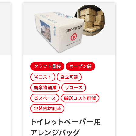
クラフト重袋
オープン袋
省コスト
自立可能
廃棄物削減
リユース
省スペース
輸送コスト削減
包装資材削減
トイレットペーパー用
アレンジバッグ