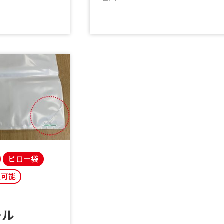
ピロー袋
立可能
ール