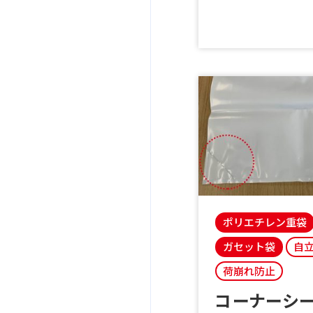
ポリエチレン重袋
ガセット袋
自
荷崩れ防止
コーナーシ