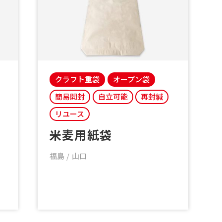
クラフト重袋
オープン袋
簡易開封
自立可能
再封緘
リユース
米麦用紙袋
福島
山口