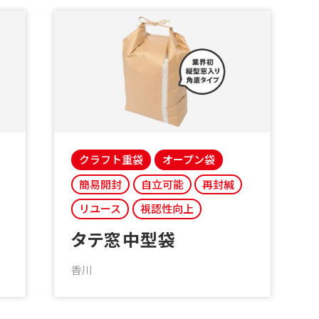
クラフト重袋
オープン袋
簡易開封
自立可能
再封緘
リユース
視認性向上
タテ窓中型袋
香川