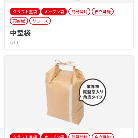
クラフト重袋
オープン袋
簡易開封
自立可能
再封緘
リユース
中型袋
香川
クラフト重袋
オープン袋
簡易開封
自立可能