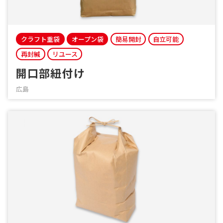
クラフト重袋
オープン袋
簡易開封
自立可能
再封緘
リユース
開口部紐付け
広島