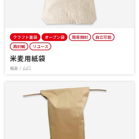
クラフト重袋
オープン袋
簡易開封
自立可能
再封緘
リユース
米麦用紙袋
福島
山口