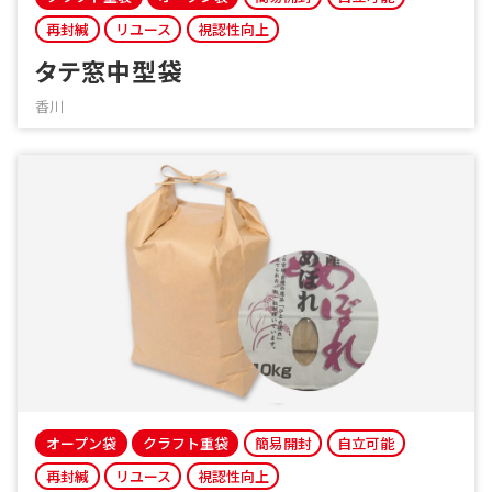
再封緘
リユース
視認性向上
タテ窓中型袋
香川
オープン袋
クラフト重袋
簡易開封
自立可能
再封緘
リユース
視認性向上