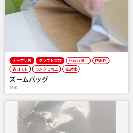
オープン袋
クラフト重袋
粉漏れ防止
防湿性
省コスト
コンタミ防止
密封性
ズームバッグ
愛媛