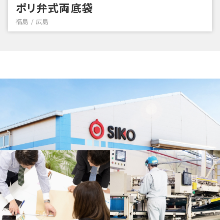
ポリ弁式両底袋
福島
広島