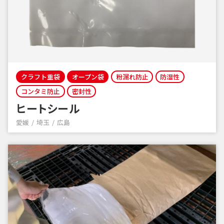
クラフト重袋
オープン袋
粉漏れ防止
防湿性
コンタミ防止
密封性
ヒートシール
愛媛
埼玉
広島