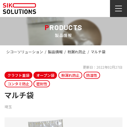
PRODUCTS
製品情報
シコーソリューション
/
製品情報
/
粉漏れ防止
/
マルチ袋
更新日：2022年02月27日
クラフト重袋
オープン袋
粉漏れ防止
防湿性
コンタミ防止
密封性
マルチ袋
埼玉