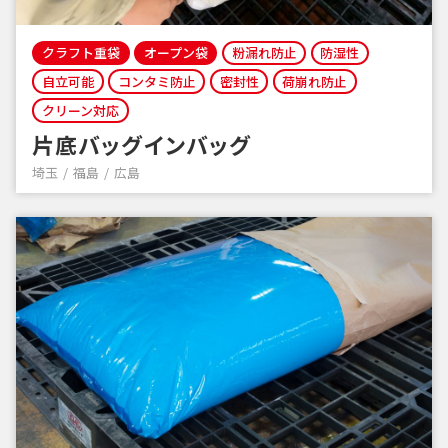
クラフト重袋
オープン袋
粉漏れ防止
防湿性
自立可能
コンタミ防止
密封性
荷崩れ防止
クリーン対応
片底バッグインバッグ
埼玉
福島
広島