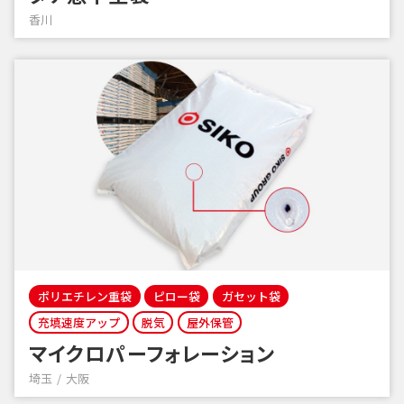
香川
ポリエチレン重袋
ピロー袋
ガセット袋
充填速度アップ
脱気
屋外保管
マイクロパーフォレーション
埼玉
大阪