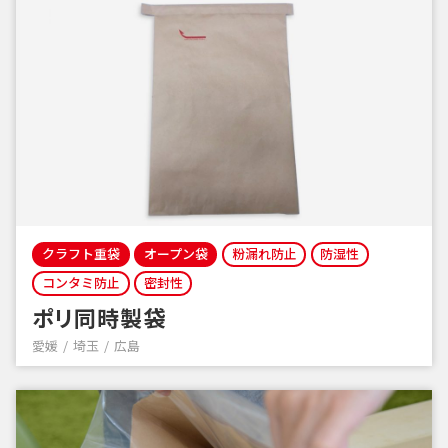
クラフト重袋
オープン袋
粉漏れ防止
防湿性
コンタミ防止
密封性
ポリ同時製袋
愛媛
埼玉
広島