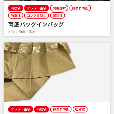
両底袋
クラフト重袋
簡易開封
粉漏れ防止
防湿性
コンタミ防止
密封性
両底バッグインバッグ
大阪
福島
広島
クラフト重袋
両底袋
粉漏れ防止
密封性