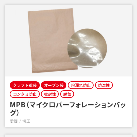
クラフト重袋
オープン袋
粉漏れ防止
防湿性
コンタミ防止
密封性
脱気
MPB（マイクロパーフォレーションバッ
グ）
愛媛
埼玉