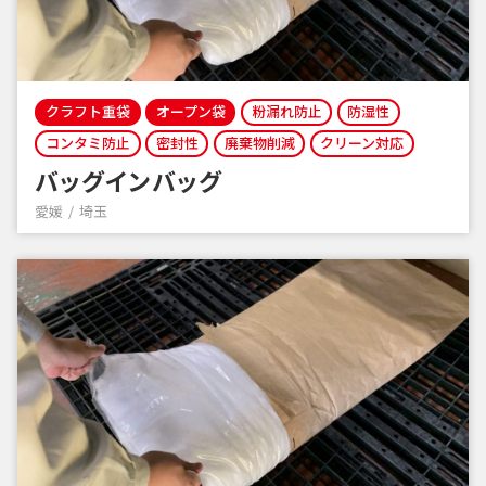
クラフト重袋
オープン袋
粉漏れ防止
防湿性
コンタミ防止
密封性
廃棄物削減
クリーン対応
バッグインバッグ
愛媛
埼玉