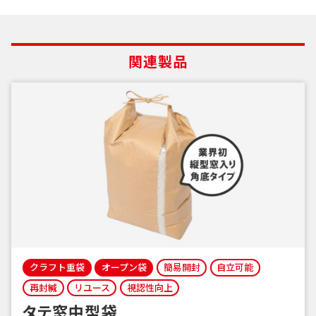
関連製品
クラフト重袋
オープン袋
簡易開封
自立可能
再封緘
リユース
視認性向上
タテ窓中型袋