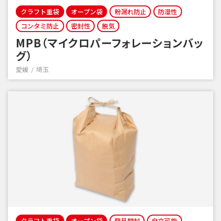
クラフト重袋
オープン袋
粉漏れ防止
防湿性
コンタミ防止
密封性
脱気
MPB（マイクロパーフォレーションバッ
グ）
愛媛
埼玉
クラフト重袋
オープン袋
簡易開封
自立可能