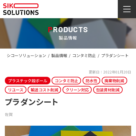
PRODUCTS
製品情報
シコーソリューション
/
製品情報
/
コンタミ防止
/
プラダンシート
更新日：2022年01月20日
プラスチック段ボール
コンタミ防止
防水性
廃棄物削減
リユース
輸送コスト削減
クリーン対応
包装資材削減
プラダンシート
佐賀