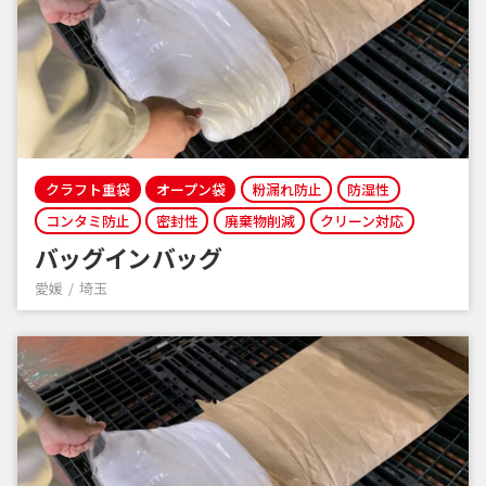
クラフト重袋
オープン袋
粉漏れ防止
防湿性
コンタミ防止
密封性
廃棄物削減
クリーン対応
バッグインバッグ
愛媛
埼玉