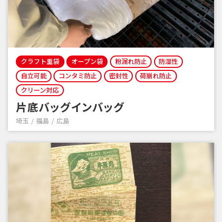
クラフト重袋
オープン袋
粉漏れ防止
防湿性
自立可能
コンタミ防止
密封性
荷崩れ防止
クリーン対応
片底バッグインバッグ
埼玉
福島
広島