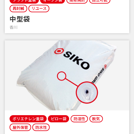
再封緘
リユース
中型袋
香川
ポリエチレン重袋
ピロー袋
防湿性
脱気
屋外保管
防水性