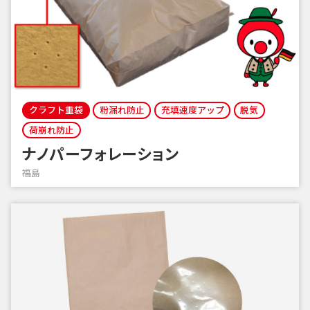
クラフト重袋
粉漏れ防止
充填速度アップ
脱気
荷崩れ防止
ナノパーフォレーション
福島