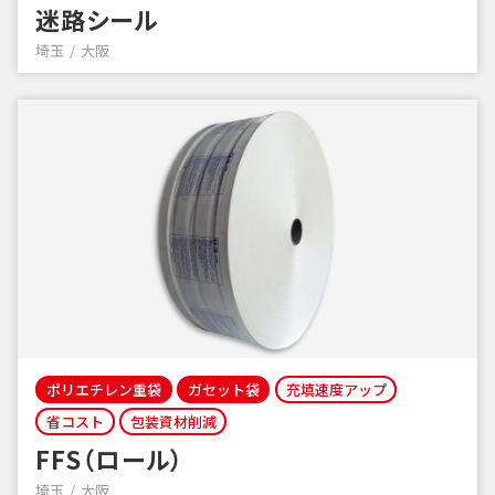
迷路シール
埼玉
大阪
ポリエチレン重袋
ガセット袋
充填速度アップ
省コスト
包装資材削減
FFS（ロール）
埼玉
大阪