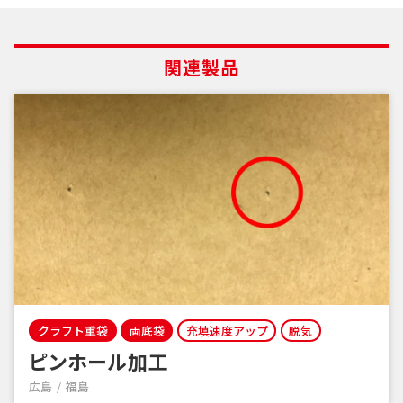
関連製品
クラフト重袋
両底袋
充填速度アップ
脱気
ピンホール加工
広島
福島