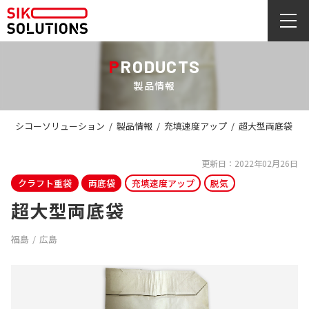
PRODUCTS
製品情報
シコーソリューション
/
製品情報
/
充填速度アップ
/
超大型両底袋
更新日：2022年02月26日
クラフト重袋
両底袋
充填速度アップ
脱気
超大型両底袋
福島
広島