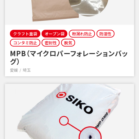
クラフト重袋
オープン袋
粉漏れ防止
防湿性
コンタミ防止
密封性
脱気
MPB（マイクロパーフォレーションバッ
グ）
愛媛
埼玉