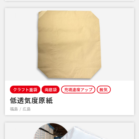
クラフト重袋
両底袋
充填速度アップ
脱気
低透気度原紙
福島
広島