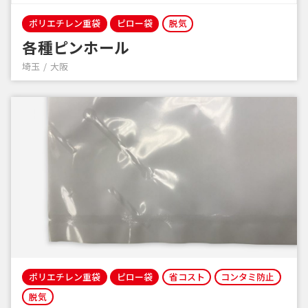
ポリエチレン重袋
ピロー袋
脱気
各種ピンホール
埼玉
大阪
ポリエチレン重袋
ピロー袋
省コスト
コンタミ防止
脱気