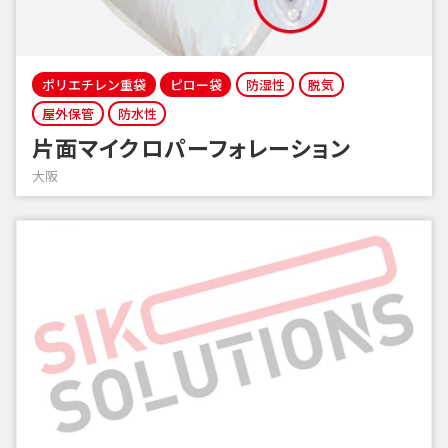
ポリエチレン重袋
ピロー袋
防湿性
脱気
屋外保管
防水性
片面マイクロパーフォレーション
大阪