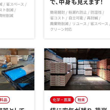
で、中身も見えます！
減
省スペース
スト削減
簡易開封
粉漏れ防止
防湿性
資材削減
省コスト
自立可能
再封緘
廃棄物削減
リユース
省スペース
クリーン対応
料品
化学・医薬
粉末