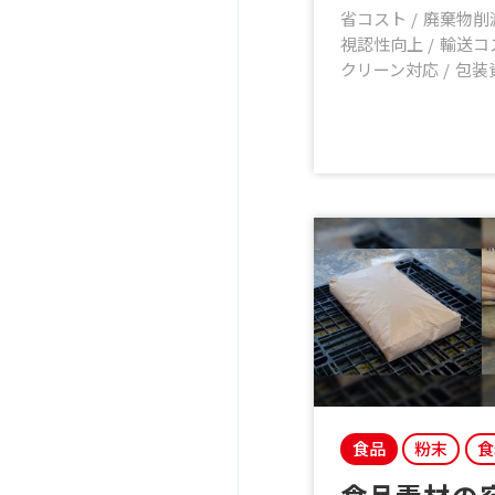
省コスト
廃棄物削
視認性向上
輸送コ
クリーン対応
包装
食品
粉末
食