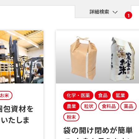
詳細検索
1
お米
化学・医薬
食品
鉱業
農業
粒状
食料品
薬品
粉末
ンいたしま
袋の開け閉めが簡単