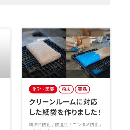
化学・医薬
粉末
薬品
クリーンルームに対応
した紙袋を作りました！
粉漏れ防止
防湿性
コンタミ防止