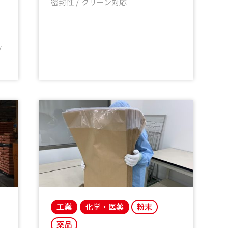
密封性
クリーン対応
工業
化学・医薬
粉末
薬品