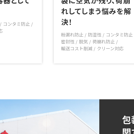
袋に空気が残り、荷崩
れしてしまう悩みを解
決！
コンタミ防止
応
粉漏れ防止
防湿性
コンタミ防止
密封性
脱気
荷崩れ防止
輸送コスト削減
クリーン対応
包
関