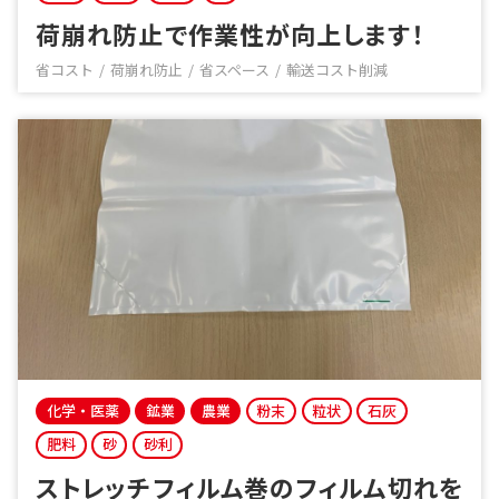
荷崩れ防止で作業性が向上します！
省コスト
荷崩れ防止
省スペース
輸送コスト削減
化学・医薬
鉱業
農業
粉末
粒状
石灰
肥料
砂
砂利
ストレッチフィルム巻のフィルム切れを