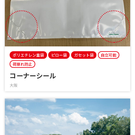
ポリエチレン重袋
ピロー袋
ガセット袋
自立可能
荷崩れ防止
コーナーシール
大阪