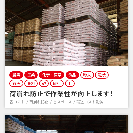
農業
工業
化学・医薬
食品
粉末
粒状
石灰
肥料
砂
砂利
土
荷崩れ防止で作業性が向上します！
省コスト
荷崩れ防止
省スペース
輸送コスト削減