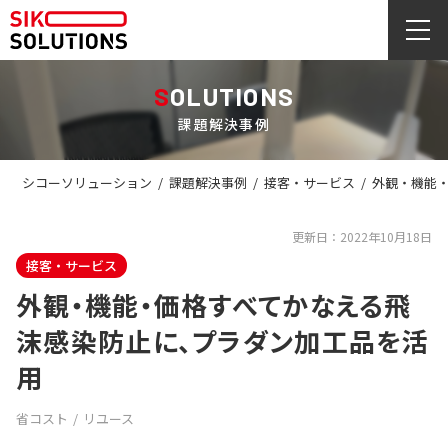
SOLUTIONS
課題解決事例
シコーソリューション
/
課題解決事例
/
接客・サービス
/
外観・機能
更新日：2022年10月18日
接客・サービス
外観・機能・価格すべてかなえる飛
沫感染防止に、プラダン加工品を活
用
省コスト
リユース