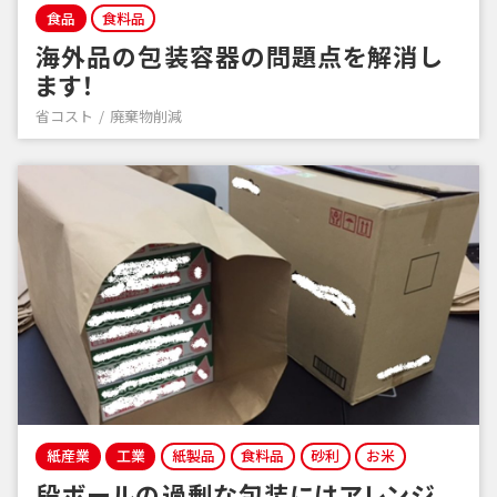
食品
食料品
海外品の包装容器の問題点を解消し
ます！
省コスト
廃棄物削減
紙産業
工業
紙製品
食料品
砂利
お米
段ボールの過剰な包装にはアレンジ