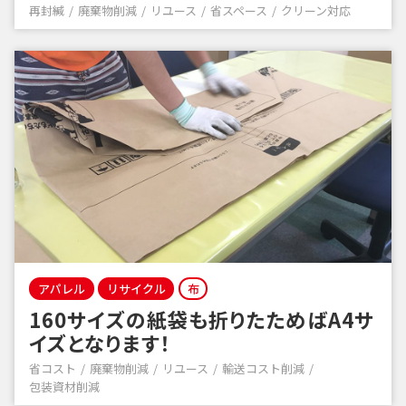
再封緘
廃棄物削減
リユース
省スペース
クリーン対応
アパレル
リサイクル
布
160サイズの紙袋も折りたためばA4サ
イズとなります！
省コスト
廃棄物削減
リユース
輸送コスト削減
包装資材削減