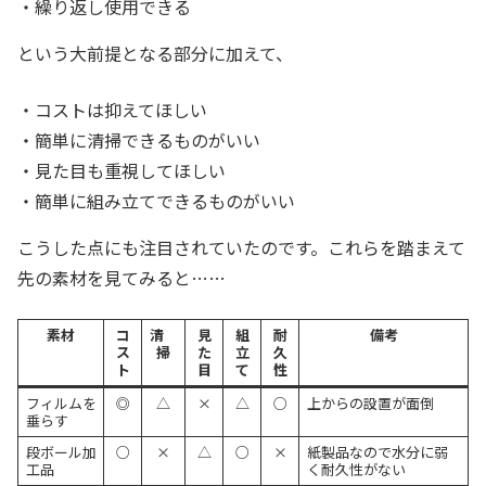
・繰り返し使用できる
という大前提となる部分に加えて、
・コストは抑えてほしい
・簡単に清掃できるものがいい
・見た目も重視してほしい
・簡単に組み立てできるものがいい
こうした点にも注目されていたのです。これらを踏まえて
先の素材を見てみると……
素材
コ
清
見
組
耐
備考
ス
掃
た
立
久
ト
目
て
性
フィルムを
◎
△
×
△
○
上からの設置が面倒
垂らす
段ボール加
○
×
△
○
×
紙製品なので水分に弱
工品
く耐久性がない