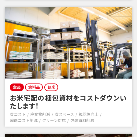
食品
食料品
お米
お米宅配の梱包資材をコストダウンい
たします！
省コスト
廃棄物削減
省スペース
視認性向上
輸送コスト削減
クリーン対応
包装資材削減