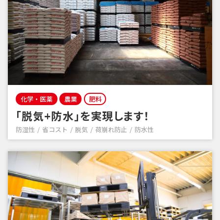
化学・医薬
農業
肥料
「脱気+防水」を実現します！
防湿性
省コスト
脱気
荷崩れ防止
防水性