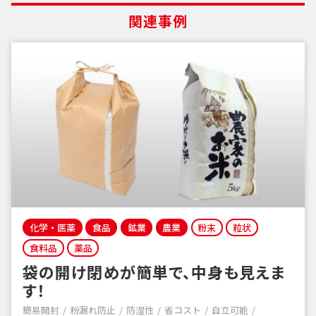
関連事例
化学・医薬
食品
鉱業
農業
粉末
粒状
食料品
薬品
袋の開け閉めが簡単で、中身も見えま
す！
簡易開封
粉漏れ防止
防湿性
省コスト
自立可能