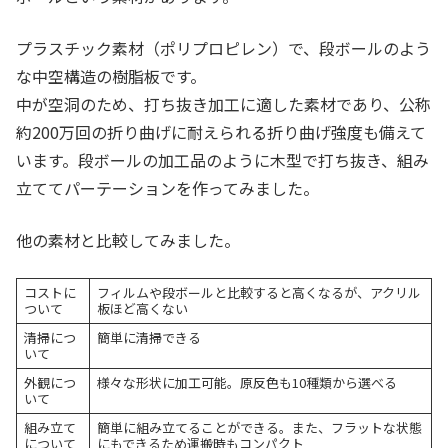
プラスチック素材（ポリプロピレン）で、段ボールのよう
な中空構造の樹脂板です。
中が空洞のため、打ち抜き加工に適した素材であり、公称
約200万回の折り曲げに耐えられる折り曲げ強度も備えて
います。段ボールの加工品のように木型で打ち抜き、組み
立ててパーテーションを作ってみました。
他の素材と比較してみました。
コストに
フィルムや段ボールと比較すると高くなるが、アクリル
ついて
板ほど高くない
清掃につ
簡単に清掃できる
いて
外観につ
様々な形状に加工可能。原反色も10種類から選べる
いて
組み立て
簡単に組み立てることができる。また、フラットな状態
について
にもできるため運搬時もコンパクト